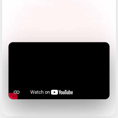
Bizim Filmimiz
Bu alanda en özel anlarınızı tek bir filmde
buluşturabilirsiniz. Yönetim panelinden kendi YouTube
bağlantınızı ekleyin.