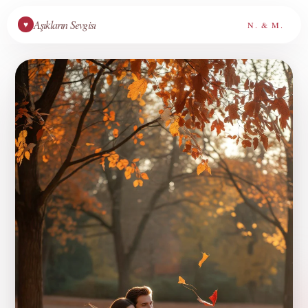
Aşıkların Sevgisi
N. & M.
♥