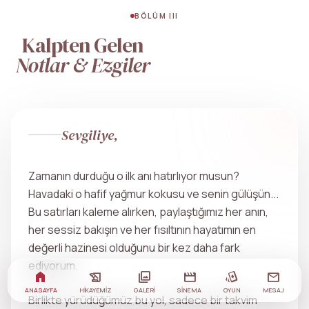
BÖLÜM III
Kalpten Gelen
Notlar & Ezgiler
Sevgiliye,
Zamanın durduğu o ilk anı hatırlıyor musun?
Havadaki o hafif yağmur kokusu ve senin gülüşün...
Bu satırları kaleme alırken, paylaştığımız her anın,
her sessiz bakışın ve her fısıltının hayatımın en
değerli hazinesi olduğunu bir kez daha fark
ediyorum.
home
history_edu
photo_library
movie
playing_cards
mail
ANA SAYFA
HIKAYEMIZ
GALERI
SINEMA
OYUN
MESAJ
Birlikte yürüdüğümüz bu yol, sadece bir takvim