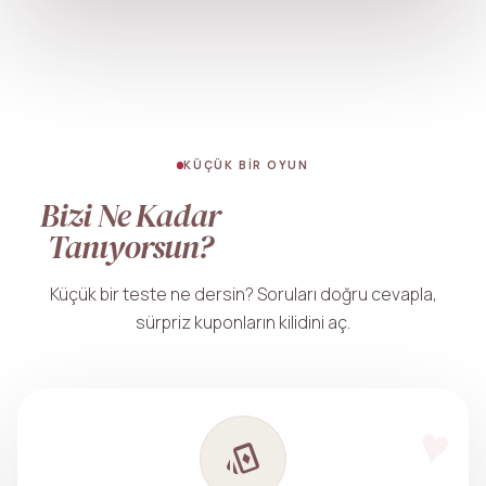
KÜÇÜK BIR OYUN
Bizi Ne Kadar
Tanıyorsun?
Küçük bir teste ne dersin? Soruları doğru cevapla,
sürpriz kuponların kilidini aç.
playing_cards